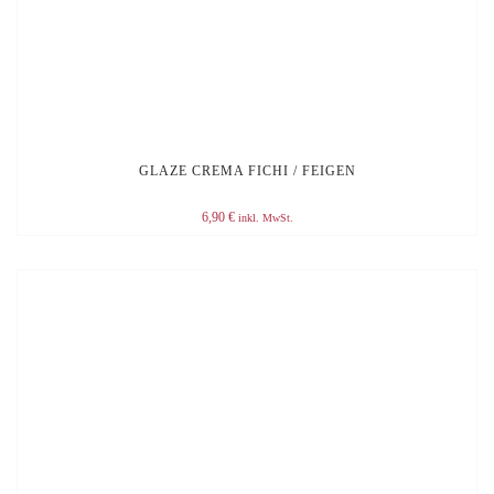
GLAZE CREMA FICHI / FEIGEN
6,90
€
inkl. MwSt.