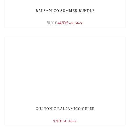
BALSAMICO SUMMER BUNDLE
Original
Current
50,00
€
44,90
€
inkl. MwSt.
price
price
was:
is:
50,00 €.
44,90 €.
GIN TONIC BALSAMICO GELEE
5,50
€
inkl. MwSt.