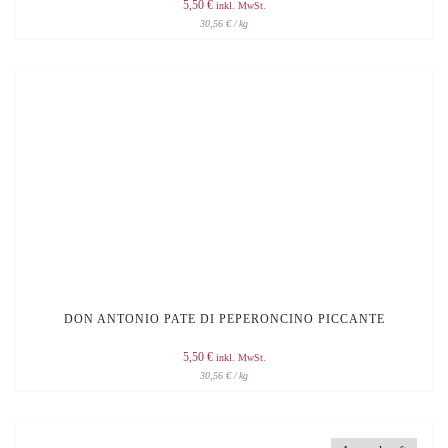
5,50
€
inkl. MwSt.
30,56
€
/
kg
DON ANTONIO PATE DI PEPERONCINO PICCANTE
5,50
€
inkl. MwSt.
30,56
€
/
kg