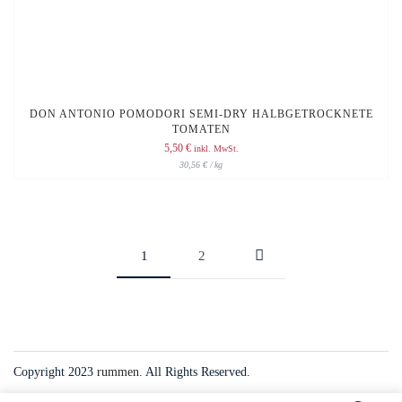
DON ANTONIO POMODORI SEMI-DRY HALBGETROCKNETE
TOMATEN
5,50
€
inkl. MwSt.
30,56
€
/
kg
1
2
Copyright 2023
rummen
. All Rights Reserved.