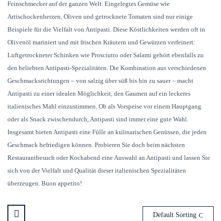
Feinschmecker auf der ganzen Welt. Eingelegtes Gemüse wie
Artischockenherzen, Oliven und getrocknete Tomaten sind nur einige
Beispiele für die Vielfalt von Antipasti. Diese Köstlichkeiten werden oft in
Olivenöl mariniert und mit frischen Kräutern und Gewürzen verfeinert.
Luftgetrockneter Schinken wie Prosciutto oder Salami gehört ebenfalls zu
den beliebten Antipasti-Spezialitäten. Die Kombination aus verschiedenen
Geschmacksrichtungen – von salzig über süß bis hin zu sauer – macht
Antipasti zu einer idealen Möglichkeit, den Gaumen auf ein leckeres
italienisches Mahl einzustimmen. Ob als Vorspeise vor einem Hauptgang
oder als Snack zwischendurch, Antipasti sind immer eine gute Wahl.
Insgesamt bieten Antipasti eine Fülle an kulinarischen Genüssen, die jeden
Geschmack befriedigen können. Probieren Sie doch beim nächsten
Restaurantbesuch oder Kochabend eine Auswahl an Antipasti und lassen Sie
sich von der Vielfalt und Qualität dieser italienischen Spezialitäten
überzeugen. Buon appetito!
Default Sorting