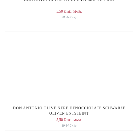
5,50
€
inkl. MwSt.
30,56
€
/
kg
DON ANTONIO OLIVE NERE DENOCCIOLATE SCHWARZE
OLIVEN ENTSTEINT
5,50
€
inkl. MwSt.
19,64
€
/
kg