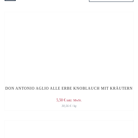
DON ANTONIO AGLIO ALLE ERBE KNOBLAUCH MIT KRÄUTERN
5,50
€
inkl. MwSt.
30,56
€
/
kg