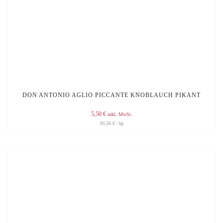
DON ANTONIO AGLIO PICCANTE KNOBLAUCH PIKANT
5,50
€
inkl. MwSt.
30,56
€
/
kg