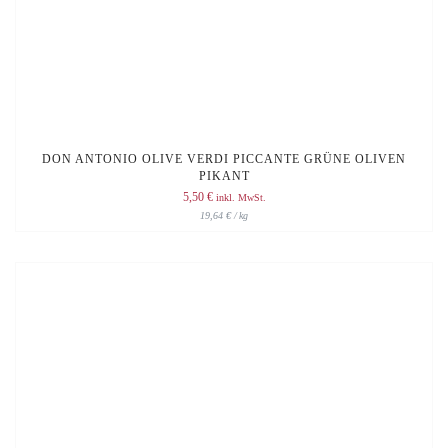
DON ANTONIO OLIVE VERDI PICCANTE GRÜNE OLIVEN
PIKANT
5,50
€
inkl. MwSt.
19,64
€
/
kg