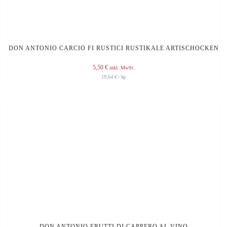
DON ANTONIO CARCIO FI RUSTICI RUSTIKALE ARTISCHOCKEN
5,50
€
inkl. MwSt.
19,64
€
/
kg
DON ANTONIO FRUTTI DI CAPPERO AL VINO