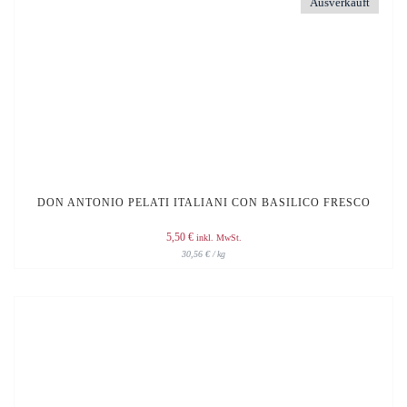
Ausverkauft
DON ANTONIO PELATI ITALIANI CON BASILICO FRESCO
5,50
€
inkl. MwSt.
30,56
€
/
kg