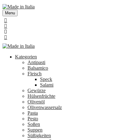
Menu
Kategorien
Antipasti
Balsamico
Fleisch
Speck
Salami
Gewürze
Hülsenfrüchte
Olivenöl
Olivenwassersalz
Pasta
Pesto
Soßen
Suppen
Süßigkeiten