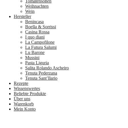
Tomatensoßen
Weihnachten
Wein
Hersteller
Benincasa
Boella & Sorrissi
Casina Rossa
I quo diani
La Campofilone
La Futura Salumi
Lu Barone
Mussini
Pasta Liguria
Salita Rolando Ascheiro
Tenuta Pederzana
Tenuta Sant’Ilario
Rezepte
Wissenswertes
Beliebte Produkte
Über uns
Warenkorb
Mein Konto