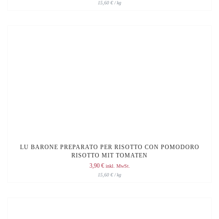
15,60
€
/
kg
LU BARONE PREPARATO PER RISOTTO CON POMODORO
RISOTTO MIT TOMATEN
3,90
€
inkl. MwSt.
15,60
€
/
kg