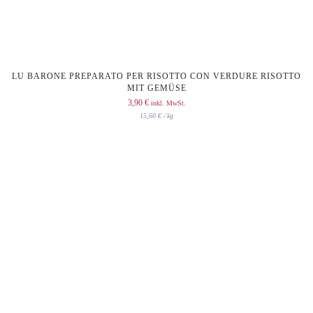
LU BARONE PREPARATO PER RISOTTO CON VERDURE RISOTTO
MIT GEMÜSE
3,90
€
inkl. MwSt.
15,60
€
/
kg