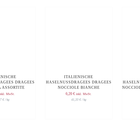
ENISCHE
ITALIENISCHE
AGEES DRAGEES
HASELNUSSDRAGEES DRAGEES
HASELN
 ASSORTITE
NOCCIOLE BIANCHE
NOCCIO
6,20
€
inkl. MwSt.
inkl. MwSt.
67
€
/
kg
41,33
€
/
kg