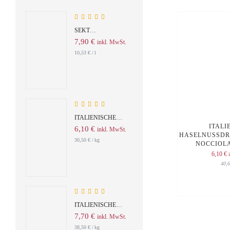
5.00
Rated
out
SEKT
of 5
CHAMPAGNER
7,90
€
inkl. MwSt.
L'INCONTRO VINO
10,53
€
/
l
SPUMATE
5.00
Rated
out
ITALIENISCHE
of 5
ITALI
NOUGATPRALINEN
6,10
€
inkl. MwSt.
HASELNUSSDR
GIANDUIOTTI
30,50
€
/
kg
NOCCIOLA
FONDENTI
6,10
€
40,
5.00
Rated
out
ITALIENISCHE
of 5
SCHOKOLADE
7,70
€
inkl. MwSt.
TARTUFO DOLCE
38,50
€
/
kg