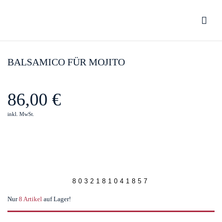
Be the first to review “Balsamico für
Mojito”
BALSAMICO FÜR MOJITO
You must be
logged in
to post a review.
86,00
€
inkl. MwSt.
8032181041857
Nur
8 Artikel
auf Lager!