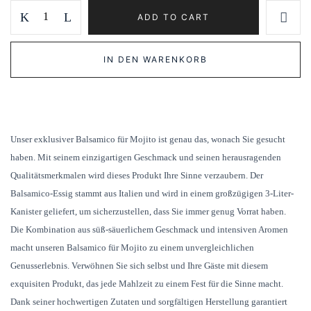
Balsamico
ADD TO CART
für
Mojito
IN DEN WARENKORB
quantity
Unser exklusiver Balsamico für Mojito ist genau das, wonach Sie gesucht
haben. Mit seinem einzigartigen Geschmack und seinen herausragenden
Qualitätsmerkmalen wird dieses Produkt Ihre Sinne verzaubern. Der
Balsamico-Essig stammt aus Italien und wird in einem großzügigen 3-Liter-
Kanister geliefert, um sicherzustellen, dass Sie immer genug Vorrat haben.
Die Kombination aus süß-säuerlichem Geschmack und intensiven Aromen
macht unseren Balsamico für Mojito zu einem unvergleichlichen
Genusserlebnis. Verwöhnen Sie sich selbst und Ihre Gäste mit diesem
exquisiten Produkt, das jede Mahlzeit zu einem Fest für die Sinne macht.
Dank seiner hochwertigen Zutaten und sorgfältigen Herstellung garantiert