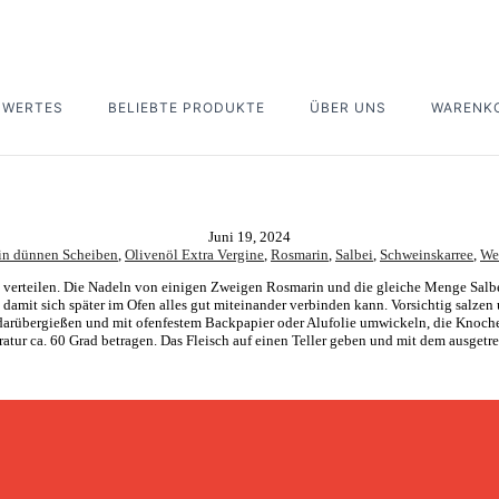
SWERTES
BELIEBTE PRODUKTE
ÜBER UNS
WARENK
Juni 19, 2024
in dünnen Scheiben
,
Olivenöl Extra Vergine
,
Rosmarin
,
Salbei
,
Schweinskarree
,
We
 verteilen. Die Nadeln von einigen Zweigen Rosmarin und die gleiche Menge Salbei
, damit sich später im Ofen alles gut miteinander verbinden kann. Vorsichtig salzen 
n darübergießen und mit ofenfestem Backpapier oder Alufolie umwickeln, die Knoch
ratur ca. 60 Grad betragen. Das Fleisch auf einen Teller geben und mit dem ausgetr