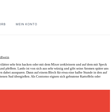
ORB
MEIN KONTO
ißwein
lätter sehr fein hacken oder mit dem Mixer zerkleinern und auf dem mit Speck
und pfeffern. Lardo ist von sich aus sehr würzig und gibt seine Aromen später ans
en dabei aussparen. Dann auf einem Blech für etwa eine halbe Stunde in den auf
etenen Sud übergießen. Als Contorno eignen sich gebratene Kartoffeln oder