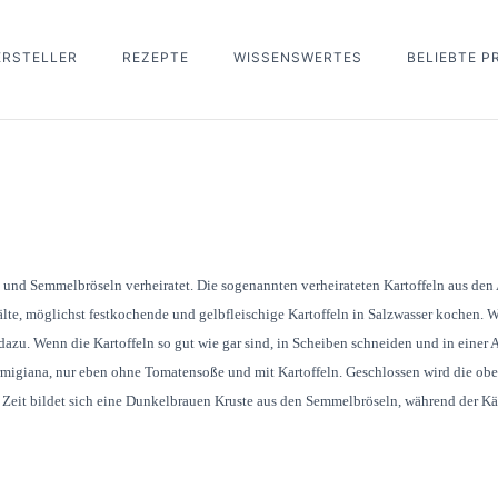
ERSTELLER
REZEPTE
WISSENSWERTES
BELIEBTE 
äse und Semmelbröseln verheiratet. Die sogenannten verheirateten Kartoffeln aus d
hälte, möglichst festkochende und gelbfleischige Kartoffeln in Salzwasser kochen. 
azu. Wenn die Kartoffeln so gut wie gar sind, in Scheiben schneiden und in einer
rmigiana, nur eben ohne Tomatensoße und mit Kartoffeln. Geschlossen wird die obe
Zeit bildet sich eine Dunkelbrauen Kruste aus den Semmelbröseln, während der Käs