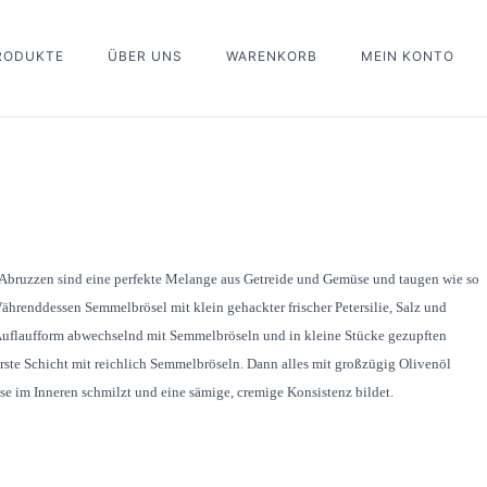
PRODUKTE
ÜBER UNS
WARENKORB
MEIN KONTO
en Abruzzen sind eine perfekte Melange aus Getreide und Gemüse und taugen wie so
Währenddessen Semmelbrösel mit klein gehackter frischer Petersilie, Salz und
 Auflaufform abwechselnd mit Semmelbröseln und in kleine Stücke gezupften
rste Schicht mit reichlich Semmelbröseln. Dann alles mit großzügig Olivenöl
e im Inneren schmilzt und eine sämige, cremige Konsistenz bildet.