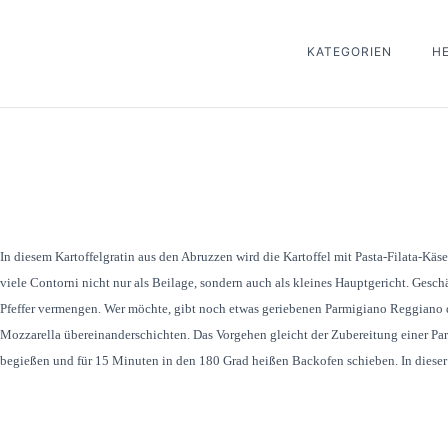
KATEGORIEN
H
In diesem Kartoffelgratin aus den Abruzzen wird die Kartoffel mit Pasta-Filata-K
viele Contorni nicht nur als Beilage, sondern auch als kleines Hauptgericht. Gesc
Pfeffer vermengen. Wer möchte, gibt noch etwas geriebenen Parmigiano Reggiano d
Mozzarella übereinanderschichten. Das Vorgehen gleicht der Zubereitung einer Pa
begießen und für 15 Minuten in den 180 Grad heißen Backofen schieben. In dieser 