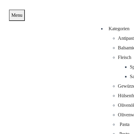
Menu
Kategorien
Antipast
Balsami
Fleisch
S
Sa
Gewürz
Hülsenf
Olivenö
Olivenw
Pasta
Pesto