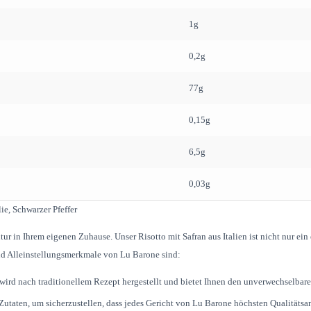
1g
0,2g
77g
0,15g
6,5g
0,03g
lie, Schwarzer Pfeffer
ur in Ihrem eigenen Zuhause. Unser Risotto mit Safran aus Italien ist nicht nur ein
nd Alleinstellungsmerkmale von Lu Barone sind:
 wird nach traditionellem Rezept hergestellt und bietet Ihnen den unverwechselba
utaten, um sicherzustellen, dass jedes Gericht von Lu Barone höchsten Qualitätsa