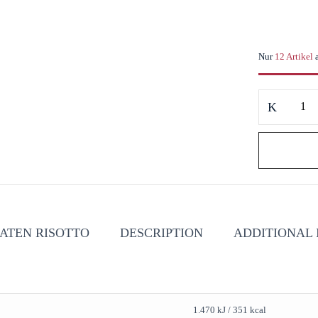
Nur
12 Artikel
Lu
Barone
Preparato
per
Risotto
con
Zafferano
Risotto
ATEN RISOTTO
DESCRIPTION
ADDITIONAL
mit
Safran
quantity
1.470 kJ / 351 kcal