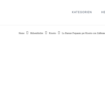
KATEGORIEN
H
Home
Hülsenfrüchte
Risotto
Lu Barone Preparato per Risotto con Zafferan