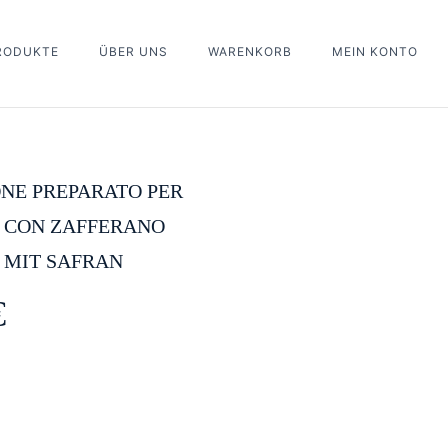
PRODUKTE
ÜBER UNS
WARENKORB
MEIN KONTO
ew “Lu Barone Preparato per Risotto con Zafferano Risotto mit
eview.
NE PREPARATO PER
 CON ZAFFERANO
 MIT SAFRAN
€