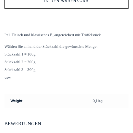
IN DEN WARENKORB
quantity
Ital. Fleisch und klassisches B, angereichert mit Trüffelstück
Wählen Sie anhand der Stückzahl die gewünschte Menge:
Stückzahl 1 = 100g
Stückzahl 2 = 200g
Stückzahl 3 = 300g
usw.
Weight
0,1 kg
BEWERTUNGEN