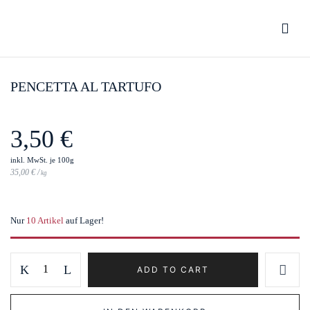
Be the first to review “Pencetta al
Tartufo”
PENCETTA AL TARTUFO
You must be
logged in
to post a review.
3,50
€
inkl. MwSt.
 je 100g
35,00
€
/
kg
Nur
10 Artikel
auf Lager!
Pencetta
ADD TO CART
al
Tartufo