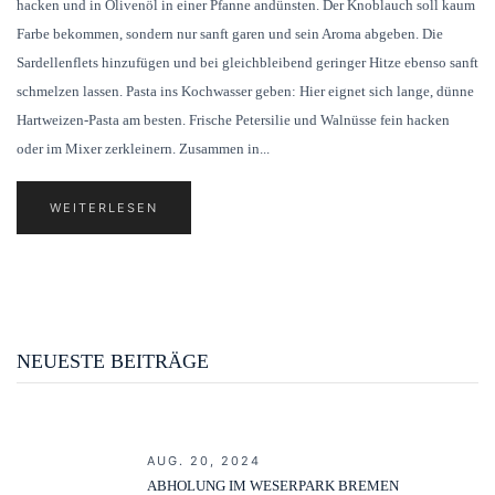
hacken und in Olivenöl in einer Pfanne andünsten. Der Knoblauch soll kaum
Farbe bekommen, sondern nur sanft garen und sein Aroma abgeben. Die
Sardellenflets hinzufügen und bei gleichbleibend geringer Hitze ebenso sanft
schmelzen lassen. Pasta ins Kochwasser geben: Hier eignet sich lange, dünne
Hartweizen-Pasta am besten. Frische Petersilie und Walnüsse fein hacken
oder im Mixer zerkleinern. Zusammen in...
WEITERLESEN
NEUESTE BEITRÄGE
AUG. 20, 2024
ABHOLUNG IM WESERPARK BREMEN