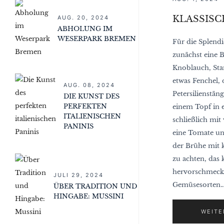
KLASSIS
AUG. 20, 2024
ABHOLUNG IM
WESERPARK BREMEN
Für die Splend
zunächst eine B
Knoblauch, Stan
etwas Fenchel,
AUG. 08, 2024
Petersilienstäng
DIE KUNST DES
PERFEKTEN
einem Topf in 
ITALIENISCHEN
schließlich mit
PANINIS
eine Tomate un
der Brühe mit k
zu achten, das
hervorschmeckt 
JULI 29, 2024
Gemüsesorten..
ÜBER TRADITION UND
HINGABE: MUSSINI
WEITE