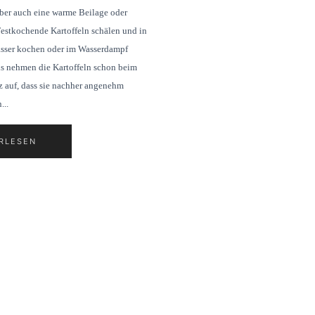
aber auch eine warme Beilage oder
Festkochende Kartoffeln schälen und in
sser kochen oder im Wasserdampf
ls nehmen die Kartoffeln schon beim
z auf, dass sie nachher angenehm
...
RLESEN