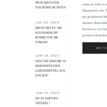
MUSCHELN FÜR
etwas an, kann es 
ITALIENISCHE PASTA
Hauptspeise sein. 
gut gesalzenem Wa
JULI 03, 2024
dünsten. Bestenfal
BRUSCHETTA: DIE
Kochen so viel Sal
KULINARISCHE
gewürzt schmecken
BÜHNE FÜR DIE
TOMATE
WEITE
JUNI 18, 2024
WELCHE SIND DIE 10
BERÜHMTESTEN
LEBENSMITTEL AUS
ITALIEN?
JUNI 07, 2024
IST IN TARTUFO
TRÜFFEL?