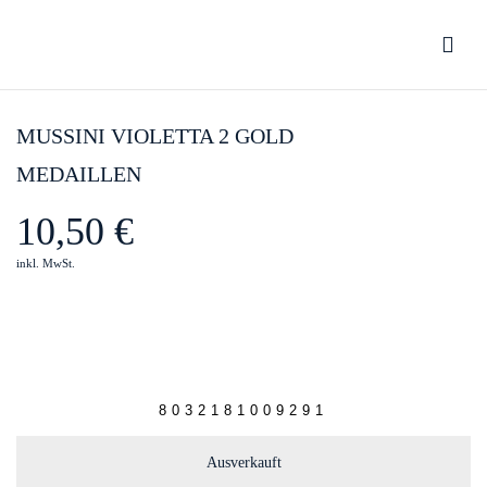
Be the first to review “Mussini Violetta
2 Gold Medaillen”
MUSSINI VIOLETTA 2 GOLD
MEDAILLEN
You must be
logged in
to post a review.
10,50
€
inkl. MwSt.
8032181009291
Ausverkauft