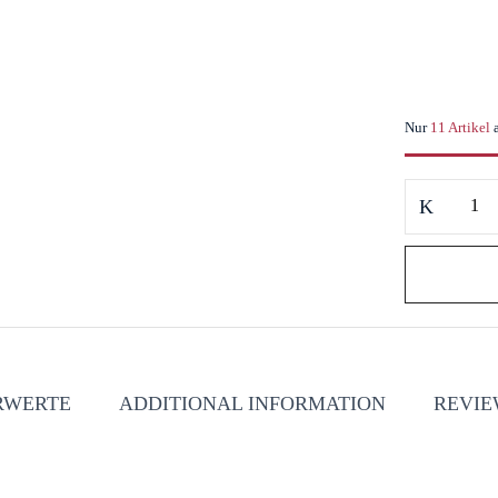
Nur
11 Artikel
Lu
Barone
Preparato
per
Pasta
Pomodoro
&
Basilico
RWERTE
ADDITIONAL INFORMATION
REVIEW
Gewürzmischu
Tomaten
&