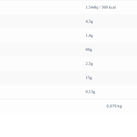
Basilikum
1.544kj / 369 kcal
quantity
4,5g
1,4g
66g
2,5g
15g
0,13g
0,075 kg