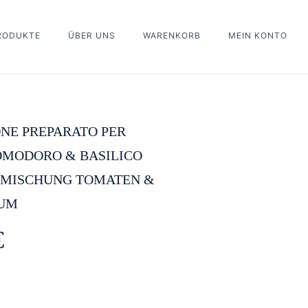
PRODUKTE
ÜBER UNS
WARENKORB
MEIN KONTO
ew “Lu Barone Preparato per Pasta Pomodoro & Basilico
 & Basilikum”
eview.
NE PREPARATO PER
OMODORO & BASILICO
MISCHUNG TOMATEN &
KUM
€