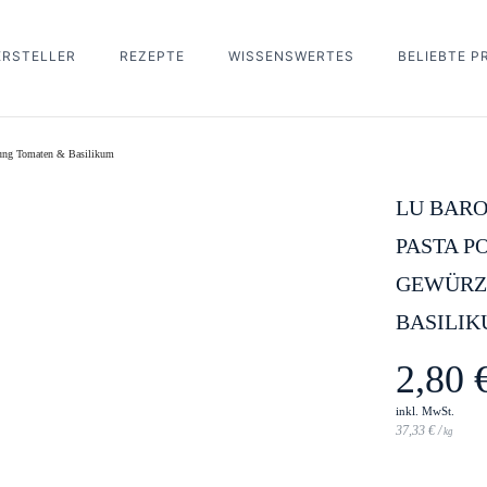
ERSTELLER
REZEPTE
WISSENSWERTES
BELIEBTE 
Be the first to revi
Gewürzmischung Tomaten
hung Tomaten & Basilikum
You must be
logged in
to post a r
LU BARO
PASTA P
GEWÜRZ
BASILI
2,80
inkl. MwSt.
37,33
€
/
kg