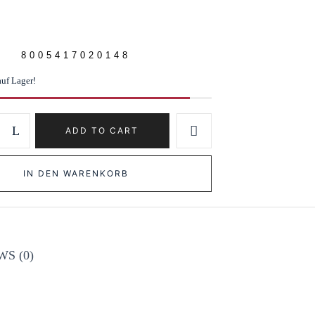
8005417020148
auf Lager!
ADD TO CART
IN DEN WARENKORB
S (0)
ng