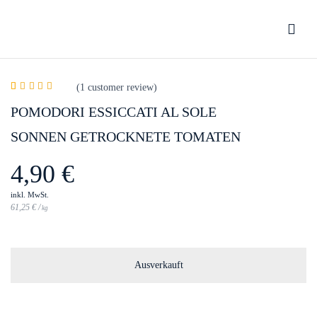
Bewertung schreiben
(
1
customer review)
Rated
1
5.00
out
POMODORI ESSICCATI AL SOLE
You must be
logged in
to post a review.
of 5 based on
customer rating
SONNEN GETROCKNETE TOMATEN
4,90
€
inkl. MwSt.
61,25
€
/
kg
Ausverkauft