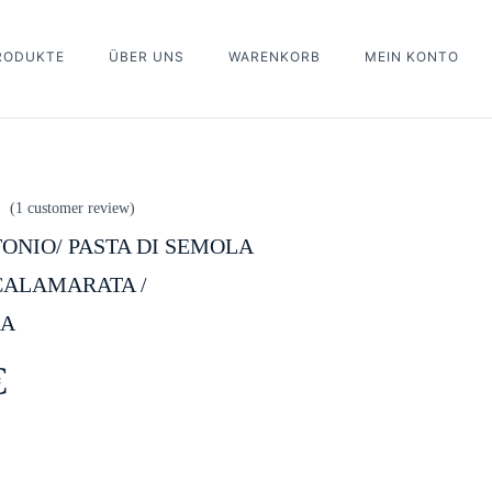
PRODUKTE
ÜBER UNS
WARENKORB
MEIN KONTO
Bewertung schreiben
You must be
logged in
to post a review.
(
1
customer review)
ONIO/ PASTA DI SEMOLA
CALAMARATA /
RA
€