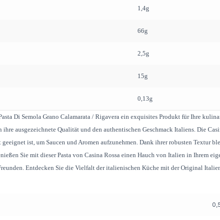
1,4g
66g
2,5g
15g
0,13g
 Pasta Di Semola Grano Calamarata / Rigavera ein exquisites Produkt für Ihre kulin
h ihre ausgezeichnete Qualität und den authentischen Geschmack Italiens. Die Cas
kt geeignet ist, um Saucen und Aromen aufzunehmen. Dank ihrer robusten Textur bl
nießen Sie mit dieser Pasta von Casina Rossa einen Hauch von Italien in Ihrem eig
reunden. Entdecken Sie die Vielfalt der italienischen Küche mit der Original Itali
0,