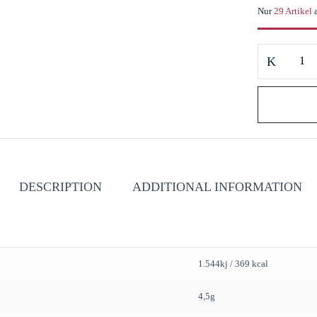
Nur
29 Artikel
Don
Antonio/
Pasta
Di
Semola
Grano
Calamarata
/
DESCRIPTION
ADDITIONAL INFORMATION
Rigavera
quantity
1.544kj / 369 kcal
4,5g