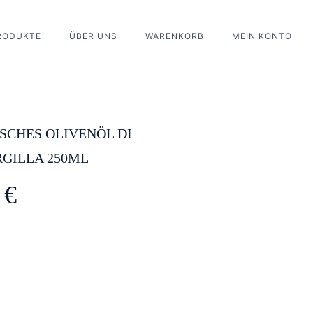
PRODUKTE
ÜBER UNS
WARENKORB
MEIN KONTO
first to review “Italienisches Olivenöl Di Oliva ARGILLA 250ml”
 in
to post a review.
ISCHES OLIVENÖL DI
RGILLA 250ML
0
€