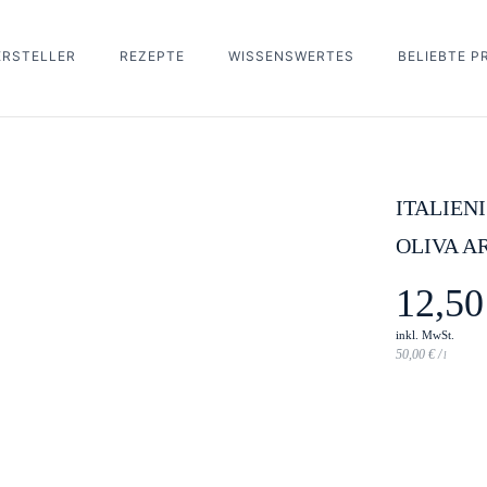
ERSTELLER
REZEPTE
WISSENSWERTES
BELIEBTE 
Be the 
You must be
logged
ITALIEN
OLIVA A
12,5
inkl. MwSt.
50,00
€
/
l