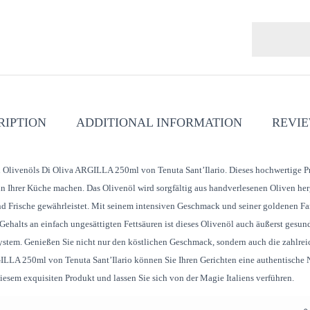
RIPTION
ADDITIONAL INFORMATION
REVIE
en Olivenöls Di Oliva ARGILLA 250ml von Tenuta Sant’Ilario. Dieses hochwertige Pr
n Ihrer Küche machen. Das Olivenöl wird sorgfältig aus handverlesenen Oliven her
nd Frische gewährleistet. Mit seinem intensiven Geschmack und seiner goldenen Fa
halts an einfach ungesättigten Fettsäuren ist dieses Olivenöl auch äußerst gesund
system. Genießen Sie nicht nur den köstlichen Geschmack, sondern auch die zahlrei
ILLA 250ml von Tenuta Sant’Ilario können Sie Ihren Gerichten eine authentische 
esem exquisiten Produkt und lassen Sie sich von der Magie Italiens verführen.