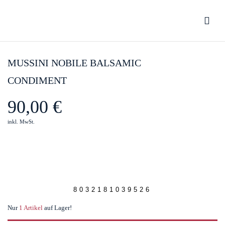
Be the first to review “Mussini Nobile
Balsamic Condiment”
MUSSINI NOBILE BALSAMIC
CONDIMENT
You must be
logged in
to post a review.
90,00
€
inkl. MwSt.
8032181039526
Nur
1 Artikel
auf Lager!