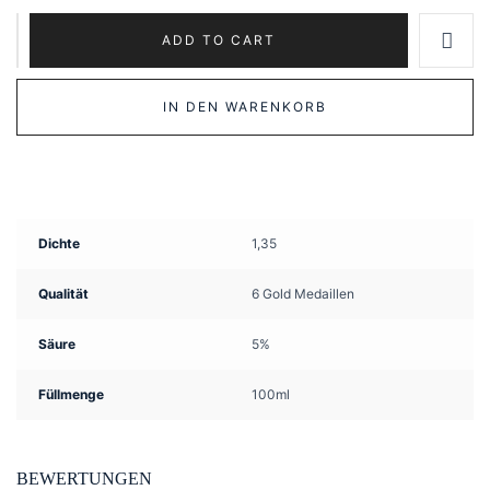
Mussini
ADD TO CART
Nobile
Balsamic
IN DEN WARENKORB
Condiment
quantity
Dichte
1,35
Qualität
6 Gold Medaillen
Säure
5%
Füllmenge
100ml
BEWERTUNGEN