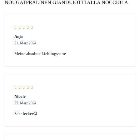
NOUGATPRALINEN GIANDUIOTTI ALLA NOCCIOLA
Rated
5
out of 5
Anja
21. März 2024
Meine absolute Lieblingssorte
Rated
4
out of
Nicole
5
25. März 2024
Sehr lecker😋