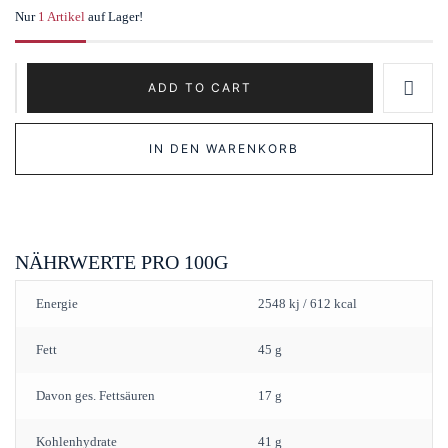
Nur
1 Artikel
auf Lager!
Italienische
ADD TO CART
Nougatpralinen
Gianduiotti
IN DEN WARENKORB
Alla
Nocciola
quantity
NÄHRWERTE PRO 100G
Energie
2548 kj / 612 kcal
Fett
45 g
Davon ges. Fettsäuren
17 g
Kohlenhydrate
41 g