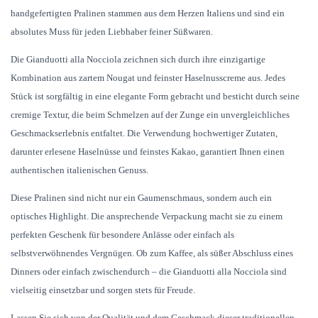
handgefertigten Pralinen stammen aus dem Herzen Italiens und sind ein
absolutes Muss für jeden Liebhaber feiner Süßwaren.
Die Gianduotti alla Nocciola zeichnen sich durch ihre einzigartige
Kombination aus zartem Nougat und feinster Haselnusscreme aus. Jedes
Stück ist sorgfältig in eine elegante Form gebracht und besticht durch seine
cremige Textur, die beim Schmelzen auf der Zunge ein unvergleichliches
Geschmackserlebnis entfaltet. Die Verwendung hochwertiger Zutaten,
darunter erlesene Haselnüsse und feinstes Kakao, garantiert Ihnen einen
authentischen italienischen Genuss.
Diese Pralinen sind nicht nur ein Gaumenschmaus, sondern auch ein
optisches Highlight. Die ansprechende Verpackung macht sie zu einem
perfekten Geschenk für besondere Anlässe oder einfach als
selbstverwöhnendes Vergnügen. Ob zum Kaffee, als süßer Abschluss eines
Dinners oder einfach zwischendurch – die Gianduotti alla Nocciola sind
vielseitig einsetzbar und sorgen stets für Freude.
Lassen Sie sich von der Qualität und dem Geschmack dieser traditionellen