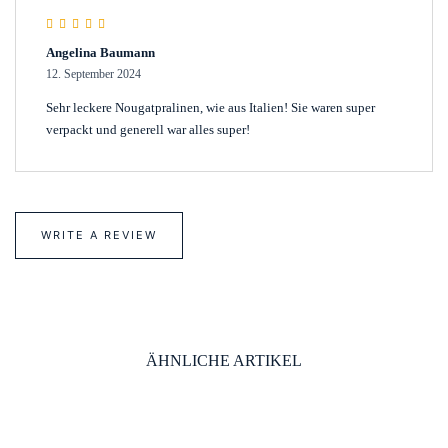
Rated
5
out of 5
Angelina Baumann
12. September 2024
Sehr leckere Nougatpralinen, wie aus Italien! Sie waren super
verpackt und generell war alles super!
WRITE A REVIEW
ÄHNLICHE ARTIKEL