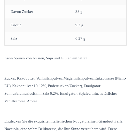
Davon Zucker
38 g
Eiweiß
9,3 g
Salz
0,27 g
Kann Spuren von Nüssen, Soja und Gluten enthalten.
Zucker, Kakobutter, Vollmilchpulver, Magermilchpulver, Kakaomasse (Nicht-
EU), Kakaopulver 10-12%, Puderzucker (Zucker), Emulgator:
Sonnenblumenlecithin, Salz 0,2%, Emulgator: Sojalecithin, natürliches
Vanillearoma, Aroma.
Entdecken Sie die exquisiten italienischen Nougatpralinen Gianduotti alla
Nocciola, eine wahre Delikatesse, die Ihre Sinne verzaubern wird. Diese