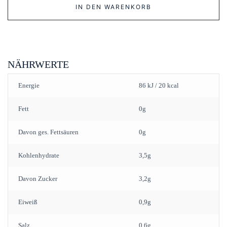
IN DEN WARENKORB
Pomodori
Semi-
Dry
quantity
NÄHRWERTE
Energie
86 kJ / 20 kcal
Fett
0g
Davon ges. Fettsäuren
0g
Kohlenhydrate
3,5g
Davon Zucker
3,2g
Eiweiß
0,9g
Salz
0,6g