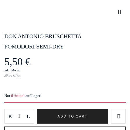
Be the first to review “Don Antonio
Bruschetta Pomodori Semi-Dry”
DON ANTONIO BRUSCHETTA
POMODORI SEMI-DRY
You must be
logged in
to post a review.
5,50
€
inkl. MwSt.
30,56
€
/
kg
Nur
6 Artikel
auf Lager!
Don
ADD TO CART
Antonio
Bruschetta