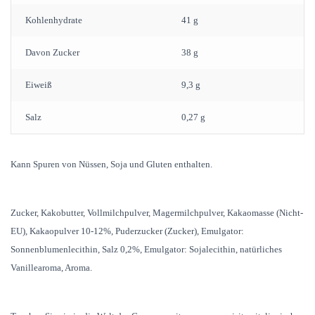
Kohlenhydrate
41 g
Davon Zucker
38 g
Eiweiß
9,3 g
Salz
0,27 g
Kann Spuren von Nüssen, Soja und Gluten enthalten.
Zucker, Kakobutter, Vollmilchpulver, Magermilchpulver, Kakaomasse (Nicht-
EU), Kakaopulver 10-12%, Puderzucker (Zucker), Emulgator:
Sonnenblumenlecithin, Salz 0,2%, Emulgator: Sojalecithin, natürliches
Vanillearoma, Aroma.