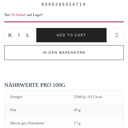
8000295024714
Nur
10 Artikel
auf Lager!
Italienische
ADD TO CART
Schokoladentafel
Cioccolato
IN DEN WARENKORB
al
latte
con
pistacchi
Tafelschokolade
NÄHRWERTE PRO 100G
quantity
Energie
2548 kj / 612 kcal
Fett
45 g
Davon ges. Fettsäuren
17 g