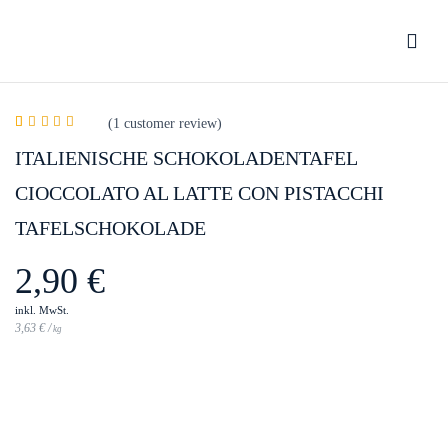
Bewertung schreiben
(
1
customer review)
Rated
1
5.00
out
ITALIENISCHE SCHOKOLADENTAFEL
You must be
logged in
to post a review.
of 5 based on
customer rating
CIOCCOLATO AL LATTE CON PISTACCHI
TAFELSCHOKOLADE
2,90
€
inkl. MwSt.
3,63
€
/
kg