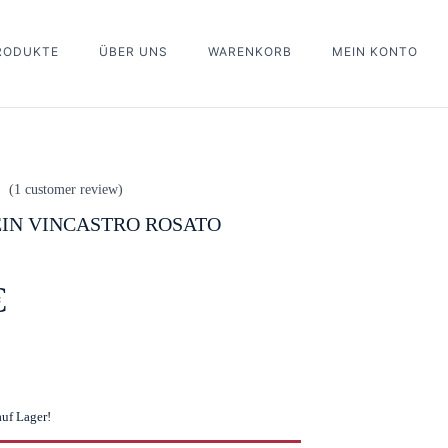
PRODUKTE
ÜBER UNS
WARENKORB
MEIN KONTO
Bewertung schreiben
You must be
logged in
to post a review.
(
1
customer review)
IN VINCASTRO ROSATO
€
auf Lager!