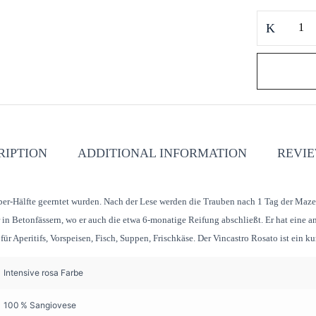
Rose
Wein
Vincastro
Rosato
quantity
RIPTION
ADDITIONAL INFORMATION
REVIE
ber-Hälfte geerntet wurden. Nach der Lese werden die Trauben nach 1 Tag der Maze
 er in Betonfässern, wo er auch die etwa 6-monatige Reifung abschließt. Er hat ein
r Aperitifs, Vorspeisen, Fisch, Suppen, Frischkäse. Der Vincastro Rosato ist ein kur
Intensive rosa Farbe
100 % Sangiovese