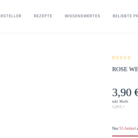
ERSTELLER
REZEPTE
WISSENSWERTES
BELIEBTE 
Rated
1
5.00
out
ROSE WE
of 5 based on
customer rating
3,90
inkl. MwSt.
5,20
€
/
l
Nur
55 Artikel