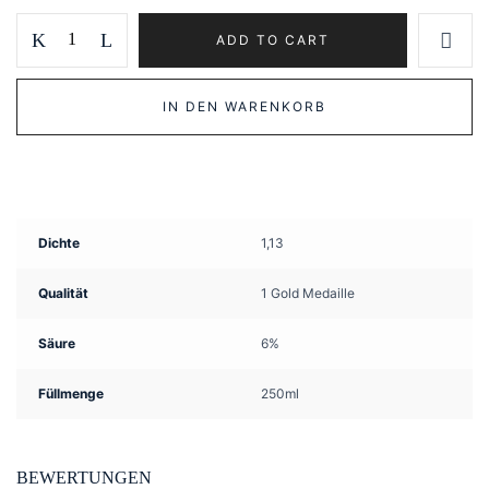
Mussini
ADD TO CART
Balsamic
Vinegar
IN DEN WARENKORB
Organic
1
Gold
Medaille
quantity
Dichte
1,13
Qualität
1 Gold Medaille
Säure
6%
Füllmenge
250ml
BEWERTUNGEN