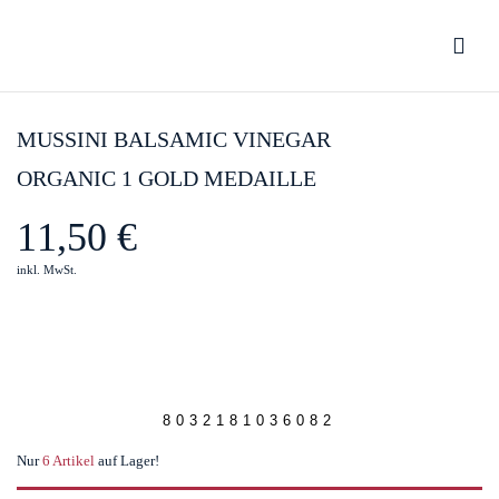
Be the first to review “Mussini
Balsamic Vinegar Organic 1 Gold Medaille”
MUSSINI BALSAMIC VINEGAR
ORGANIC 1 GOLD MEDAILLE
You must be
logged in
to post a review.
11,50
€
inkl. MwSt.
8032181036082
Nur
6 Artikel
auf Lager!